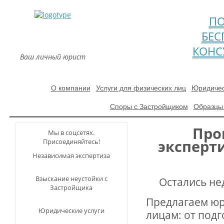
ПО
БЕС
КОНС
Ваш личный юрист
О компании
Услуги для физических лиц
Юридичес
Споры с Застройщиком
Образцы
Про
Мы в соцсетях.
эксперт
Присоединяйтесь!
Независимая экспертиза
Взыскание неустойки с
Остались не
Застройщика
Предлагаем юр
Юридические услуги
лицам: от под